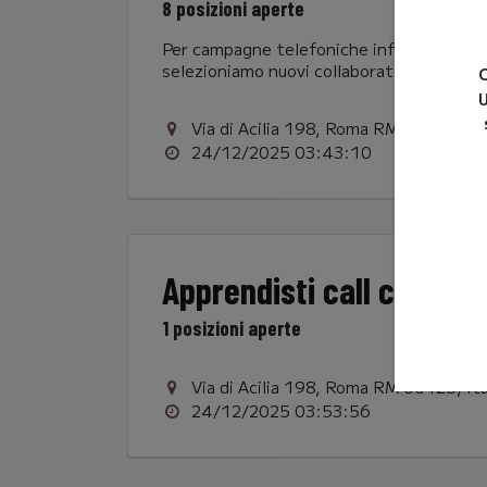
8 posizioni aperte
Per campagne telefoniche informative, di 
selezioniamo nuovi collaboratori da inseri
C
U
Via di Acilia 198, Roma RM 00125, Ita
24/12/2025 03:43:10
Apprendisti call center
1 posizioni aperte
Via di Acilia 198, Roma RM 00125, Ita
24/12/2025 03:53:56