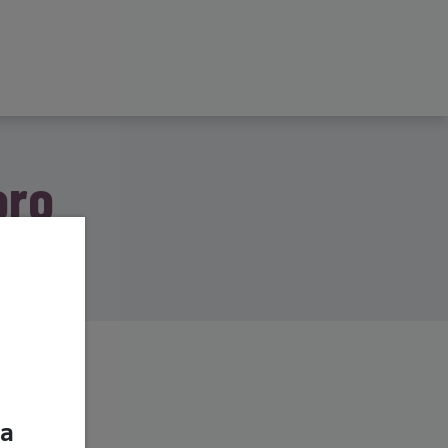
ntattaci
Dove Siamo
oro
ndale!
ua