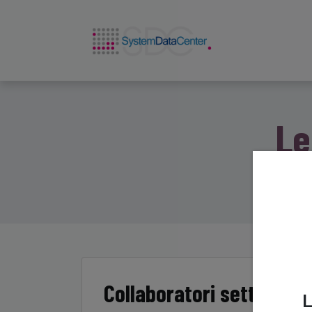
Chi siam
Le
Unisc
Collaboratori settore A
L