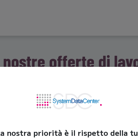
o
Software
Servizi
Prodotti
Lavora con noi
Co
 nostre offerte di lav
iti a noi e rivoluziona il mercato azie
utomotive
a nostra priorità è il rispetto della t