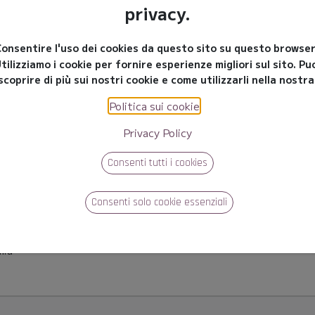
privacy.
qualificazione lead e di creazione di opportunità commerciali,
re nei nostri gruppi di lavoro nel settore automotive.
onsentire l'uso dei cookies da questo sito su questo browse
tilizziamo i cookie per fornire esperienze migliori sul sito. Pu
scoprire di più sui nostri cookie e come utilizzarli nella nostr
lia
Politica sui cookie
.
Privacy Policy
Consenti tutti i cookies
Consenti solo cookie essenziali
lia