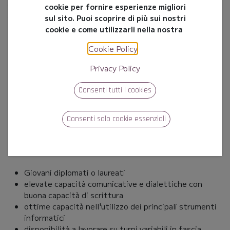
clientela, rispondendo e curando in modo compiuto,
cookie per fornire esperienze migliori
accogliente e risolutivo, le richieste dei clienti, offrendo
sul sito. Puoi scoprire di più sui nostri
la migliore Customer Experience e mantenendo alti i
cookie e come utilizzarli nella nostra
livelli di fidelizzazione.
Cookie Policy
.
Nel dettaglio si occuperanno delle seguenti attività:
Privacy Policy
accoglienza telefonica
erogazione puntuale delle informazioni
Consenti tutti i cookies
analisi e risoluzione delle richieste
apertura pratiche mediante ticket CRM
Consenti solo cookie essenziali
assistenza ai servizi multimediali
gestione campagne telefoniche outbound
COSA RICHIEDIAMO?
Giovani diplomati o laureati
elevate capacità comunicative e dialettiche con
buona capacità di scrittura
ottime capacità nell'utilizzo dei principali strumenti
informatici
disponibilità a lavorare su turni variabili in fascia