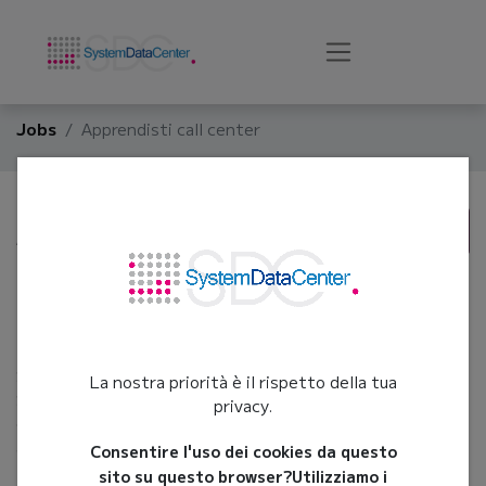
Jobs
Apprendisti call center
Apprendisti call center
Apply Now!
Roma
,
Italy
System Data Center, società leader nell’outsourcing di
La nostra priorità è il rispetto della tua
Servizi Informatici, ricerca per ampliamento organico
privacy.
giovani diplomati o laureati di max 29 anni da impiegare in
attività di back office e call center inbound e outbound.
Consentire l'uso dei cookies da questo
Le risorse dovranno garantire la soddisfazione della
sito su questo browser?
Utilizziamo i