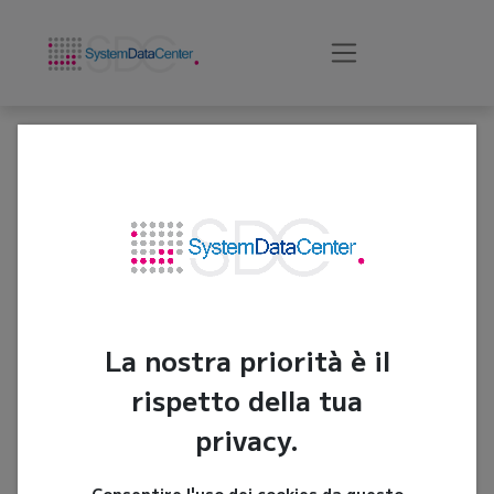
System Data
Center
La nostra priorità è il
rispetto della tua
privacy.
Customer Interaction
Consentire l'uso dei cookies da questo